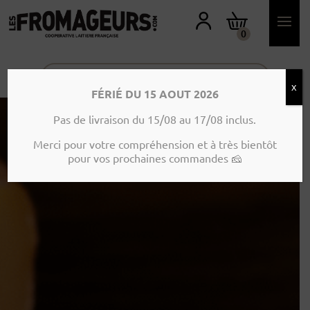
M
O
N
0
C
O
M
P
T
X
E
FÉRIÉ DU 15 AOUT 2026
Pas de livraison du 15/08 au 17/08 inclus.
Merci pour votre compréhension et à très bientôt
pour vos prochaines commandes 🧀