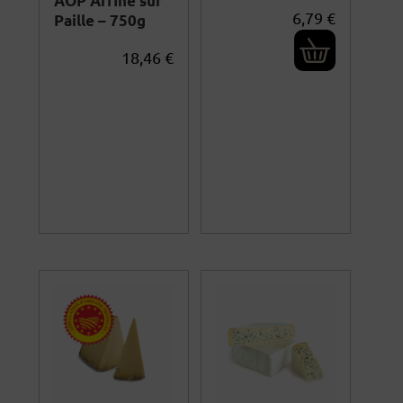
AOP Affiné sur
6,79
€
Paille – 750g
18,46
€