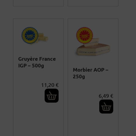
Gruyère France
IGP – 500g
Morbier AOP –
250g
11,20
€
6,49
€