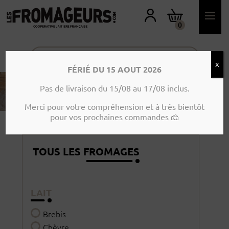
M
O
N
0
C
O
M
P
T
X
E
FÉRIÉ DU 15 AOUT 2026
Pas de livraison du 15/08 au 17/08 inclus.
Merci pour votre compréhension et à très bientôt
pour vos prochaines commandes 🧀
ACCUEIL
> TOUS LES FROMAGES
TOUS LES FROMAGES
LAIT
Brebis
Chèvre