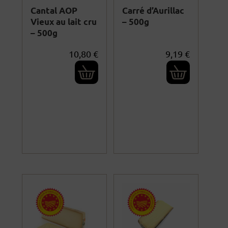
Cantal AOP
Carré d’Aurillac
Vieux au lait cru
– 500g
– 500g
10,80
€
9,19
€