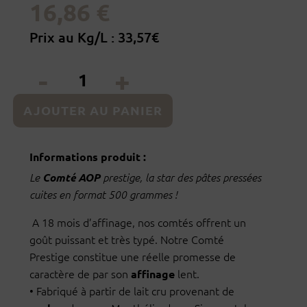
16,86
€
Prix au Kg/L : 33,57€
quantité
de
Comté
AJOUTER AU PANIER
AOP
prestige
Informations produit :
18
mois
Le
Comté AOP
prestige, la star des pâtes pressées
-
cuites en format 500 grammes !
500g
A 18 mois d’affinage, nos comtés offrent un
goût puissant et très typé. Notre Comté
Prestige constitue une réelle promesse de
caractère de par son
lent.
affinage
•
Fabriqué à partir de lait cru provenant de