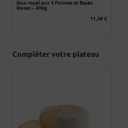
Duo royal aux 3 Poivres et Baies
Duo
Roses – 300g
Rom
2
€
11,38
€
Compléter votre plateau