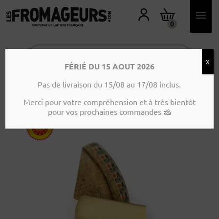
M
O
N
0
C
O
M
P
T
X
E
FÉRIÉ DU 15 AOUT 2026
Accueil
>
Produits
>
Vache
>
Comté AOP
Pas de livraison du 15/08 au 17/08 inclus.
prestige 18 mois – 500g
Merci pour votre compréhension et à très bientôt
pour vos prochaines commandes 🧀