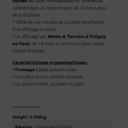
de races Montbéliarde ou Simmental
vaches
collecté dans un rayon moyen de 25 km autour
de la fruitière.
•
100% de nos meules de Comtés bénéficient
d’un affinage à chaud.
•
Un affinage par
Monts & Terroirs à Poligny
, de 18 mois au minimum pour notre
ou Vevy
Comté Prestige.
Caractéristiques organoleptiques :
•
à pâte pressée cuite.
Fromage
•
Une pâte ferme, parfois cassante.
•
Un goût torréfié, puissant et typé.
Weight: 0.500kg
Franche-Comté
Région :