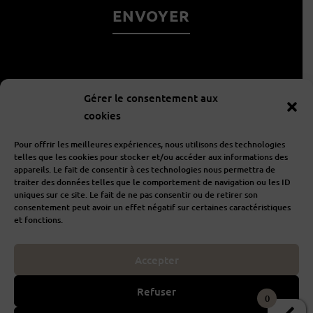
À propos
Gérer le consentement aux
cookies
Informations
Pour offrir les meilleures expériences, nous utilisons des technologies
telles que les cookies pour stocker et/ou accéder aux informations des
appareils. Le fait de consentir à ces technologies nous permettra de
traiter des données telles que le comportement de navigation ou les ID
Aide
uniques sur ce site. Le fait de ne pas consentir ou de retirer son
consentement peut avoir un effet négatif sur certaines caractéristiques
et fonctions.
Accepter
I
F
n
a
s
c
Refuser
t
e
0
POUR VOTRE SANTÉ, MANGEZ 5 FRUITS ET LÉGUMES PAR JOUR
a
b