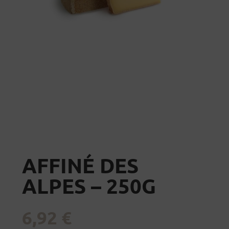
AFFINÉ DES
ALPES – 250G
6,92
€