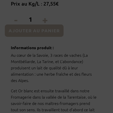
Prix au Kg/L : 27,55€
quantité
de
Affiné
AJOUTER AU PANIER
des
Alpes
Informations produit :
-
Au cœur de la Savoie, 3 races de vaches (La
250g
Montbéliarde, La Tarine, et L’abondance)
produisent un lait de qualité dû à leur
alimentation : une herbe fraîche et des fleurs
des Alpes.
Cet Or blanc est ensuite travaillé dans notre
Fromagerie dans la vallée de la Tarentaise, où le
savoir-faire de nos maîtres-fromagers prend
tout son sens. Ils travaillent tout d’abord ce lait