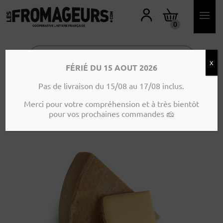
M
O
N
0
C
O
M
P
T
X
E
FÉRIÉ DU 15 AOUT 2026
Accueil
>
Produits
>
Vache
>
Affiné des Alpes
Pas de livraison du 15/08 au 17/08 inclus.
– 250g
Merci pour votre compréhension et à très bientôt
pour vos prochaines commandes 🧀