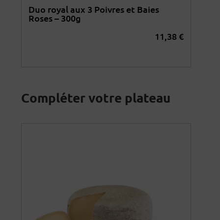
Duo royal aux 3 Poivres et Baies
Duo
Roses – 300g
Rom
2
€
11,38
€
Compléter votre plateau