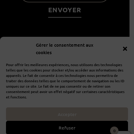
À propos
Gérer le consentement aux
cookies
Informations
Pour offrir les meilleures expériences, nous utilisons des technologies
telles que les cookies pour stocker et/ou accéder aux informations des
appareils. Le fait de consentir à ces technologies nous permettra de
traiter des données telles que le comportement de navigation ou les ID
Aide
uniques sur ce site. Le fait de ne pas consentir ou de retirer son
consentement peut avoir un effet négatif sur certaines caractéristiques
et fonctions.
Accepter
I
F
n
a
s
c
Refuser
t
e
0
POUR VOTRE SANTÉ, MANGEZ 5 FRUITS ET LÉGUMES PAR JOUR
a
b