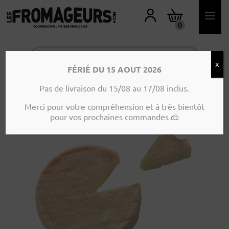
M
O
N
0
C
O
M
P
T
X
E
FÉRIÉ DU 15 AOUT 2026
Accueil
>
Produits
>
Vache
>
Fromage affiné
Pas de livraison du 15/08 au 17/08 inclus.
au Marc Gewurztraminer – 200G
Merci pour votre compréhension et à très bientôt
pour vos prochaines commandes 🧀