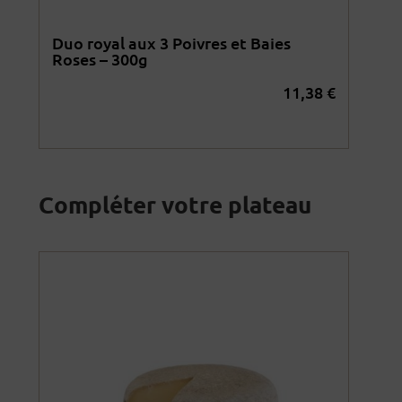
Duo royal aux 3 Poivres et Baies
Duo
Roses – 300g
Rom
2
€
11,38
€
Compléter votre plateau