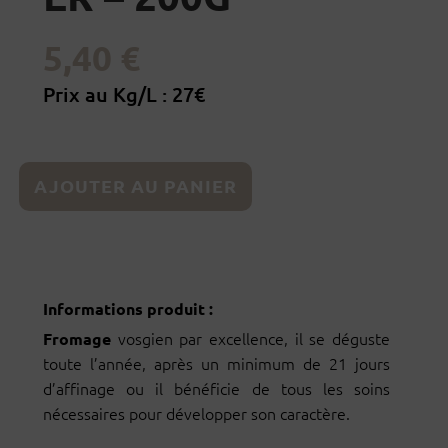
5,40
€
Prix au Kg/L : 27€
quantité
AJOUTER AU PANIER
de
Fromage
affiné
au
1 en stock
Marc
Informations produit :
Gewurztraminer
-
vosgien par excellence, il se déguste
Fromage
200G
toute l’année, après un minimum de 21 jours
d’affinage ou il bénéficie de tous les soins
nécessaires pour développer son caractère.