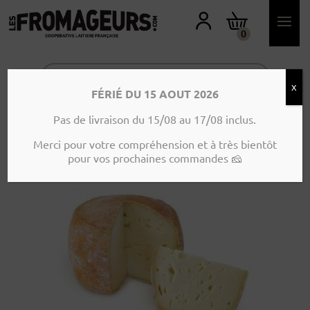
M
O
N
0
C
O
M
P
T
X
E
FÉRIÉ DU 15 AOUT 2026
Accueil
>
Produits
>
Vache
>
Tomette
Pas de livraison du 15/08 au 17/08 inclus.
Bethmale – Environ 450g
Merci pour votre compréhension et à très bientôt
pour vos prochaines commandes 🧀