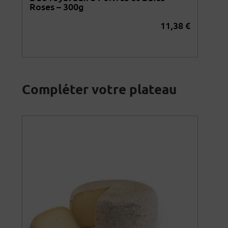
Roses – 300g
Rom
2
€
11,38
€
Compléter votre plateau