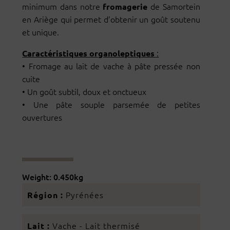
minimum dans notre
de Samortein
fromagerie
en Ariège qui permet d’obtenir un goût soutenu
et unique.
:
Caractéristiques organoleptiques
• Fromage au lait de vache à pâte pressée non
cuite
• Un goût subtil, doux et onctueux
• Une pâte souple parsemée de petites
ouvertures
Weight: 0.450kg
Pyrénées
Région :
Vache - Lait thermisé
Lait :