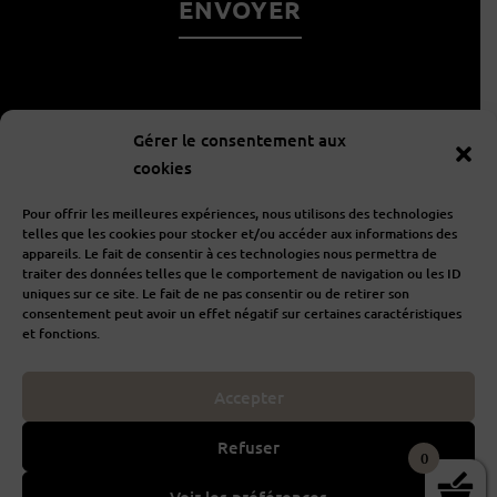
À propos
Gérer le consentement aux
cookies
Informations
Pour offrir les meilleures expériences, nous utilisons des technologies
telles que les cookies pour stocker et/ou accéder aux informations des
appareils. Le fait de consentir à ces technologies nous permettra de
traiter des données telles que le comportement de navigation ou les ID
Aide
uniques sur ce site. Le fait de ne pas consentir ou de retirer son
consentement peut avoir un effet négatif sur certaines caractéristiques
et fonctions.
Accepter
I
F
n
a
s
c
Refuser
t
e
0
POUR VOTRE SANTÉ, MANGEZ 5 FRUITS ET LÉGUMES PAR JOUR
a
b
g
o
www.mangerbouger.fr
Voir les préférences