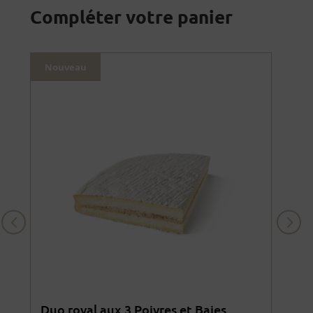
Compléter votre panier
Nouveau
Nou
Duo royal aux 3 Poivres et Baies
Duo